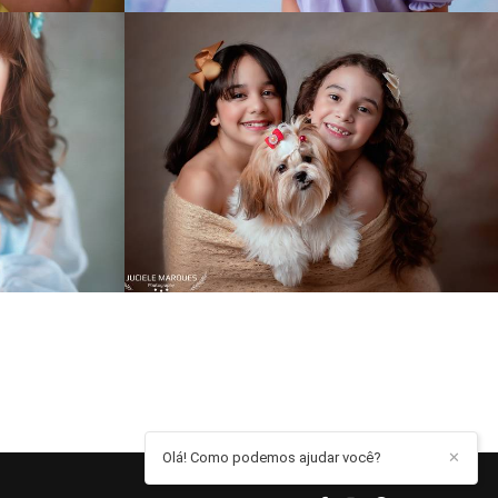
0
1135
0
Olá! Como podemos ajudar você?
✕