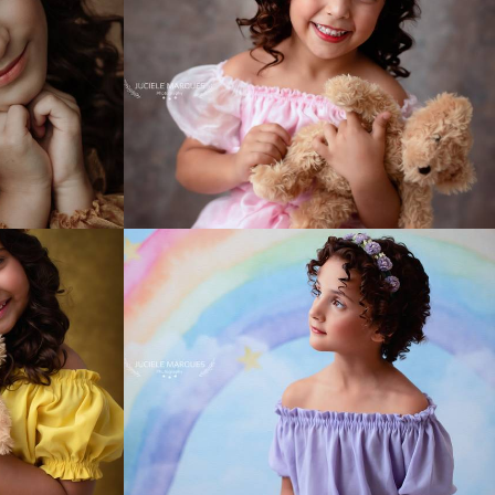
811
2
3
752
0