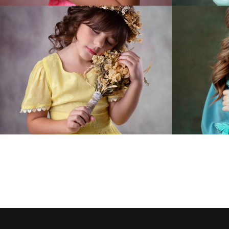
731
19