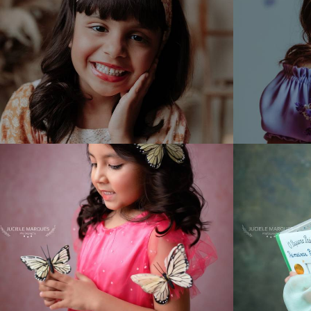
464
0
738
0