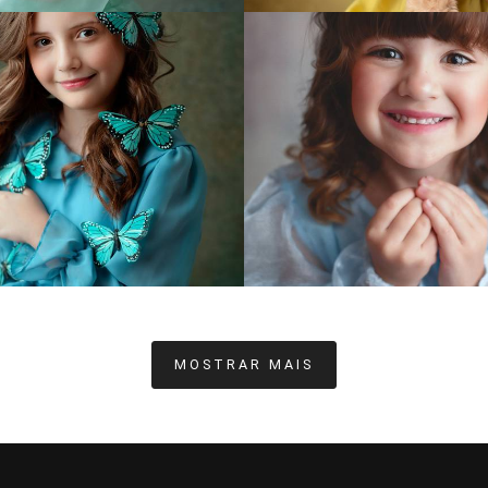
852
44
1149
MOSTRAR MAIS