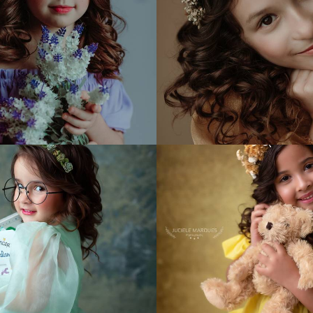
638
0
516
8
687
0
708
8