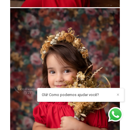
Olá! Como podemos ajudar você?
✕