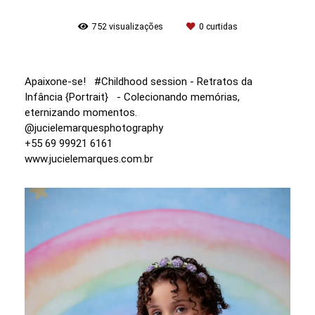
752
visualizações
0
curtidas
Apaixone-se! #Childhood session - Retratos da
Infância {Portrait} - Colecionando memórias,
eternizando momentos.
@jucielemarquesphotography
+55 69 99921 6161
www.jucielemarques.com.br