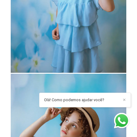
Olá! Como podemos ajudar você?
✕