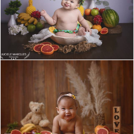
845
0
944
26