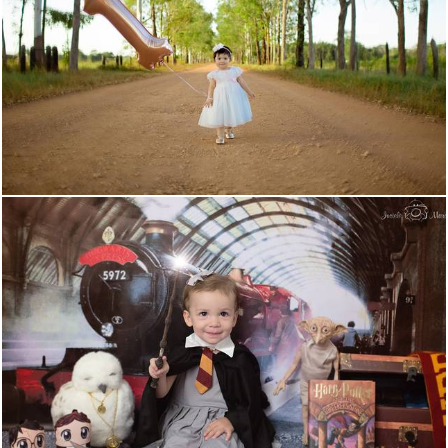
1122
0
2015
1