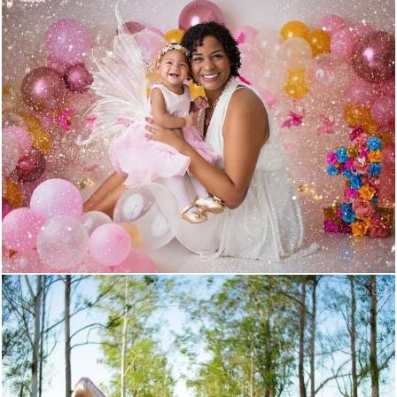
984
84