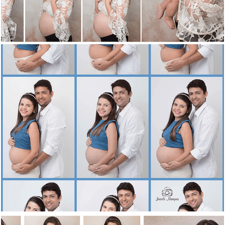
12668
12