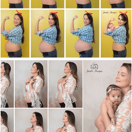
1957
1
2450
7