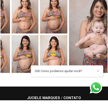
2909
7
Olá! Como podemos ajudar você?
✕
JUCIELE MARQUES
/
CONTATO