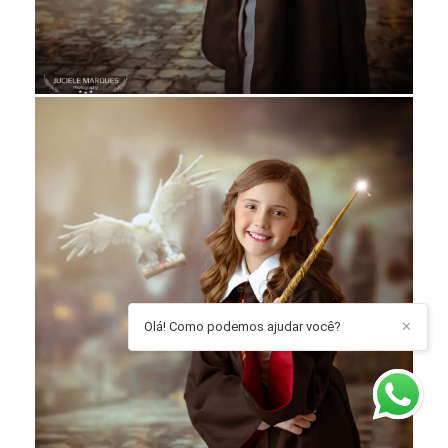
Olá! Como podemos ajudar você?
✕