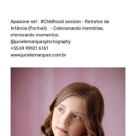
Apaixone-se! #Childhood session - Retratos da
Infância {Portrait} - Colecionando memórias,
eternizando momentos.
@jucielemarquesphotography
+55 69 99921 6161
www.jucielemarques.com.br