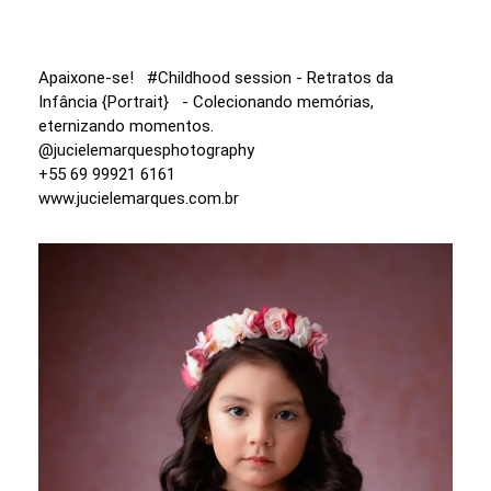
Apaixone-se! #Childhood session - Retratos da
Infância {Portrait} - Colecionando memórias,
eternizando momentos.
@jucielemarquesphotography
+55 69 99921 6161
www.jucielemarques.com.br