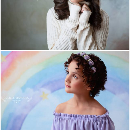
1294
53
752
0