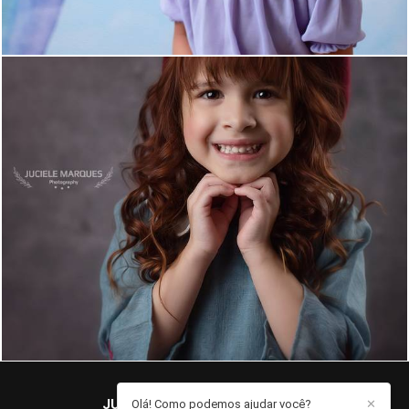
1322
82
JUCIELE MARQUES
/
CONTATO
Olá! Como podemos ajudar você?
✕