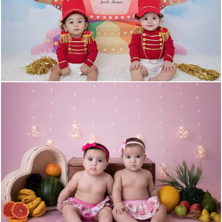
2642
2
779
0