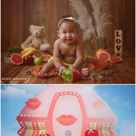
946
26