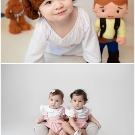
1482
1
858
0