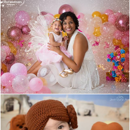
984
84