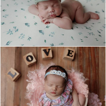
539
32
520
0