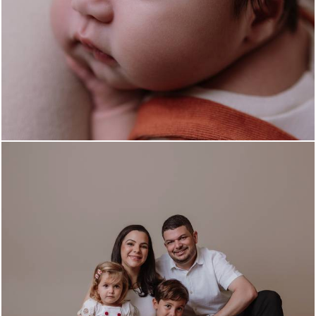
252
0
326
0