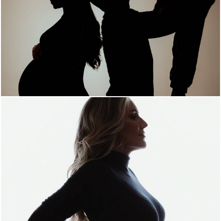
556
0
518
0