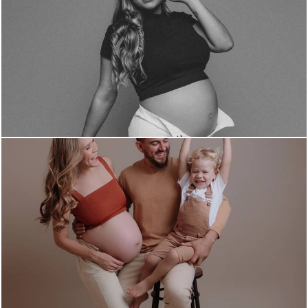
35
0
456
0