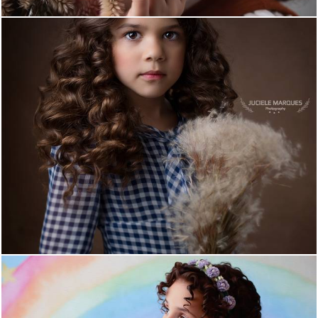
1327
43