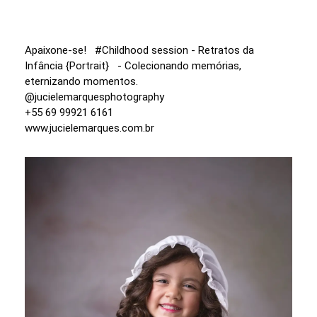
Apaixone-se! #Childhood session - Retratos da
Infância {Portrait} - Colecionando memórias,
eternizando momentos.
@jucielemarquesphotography
+55 69 99921 6161
www.jucielemarques.com.br