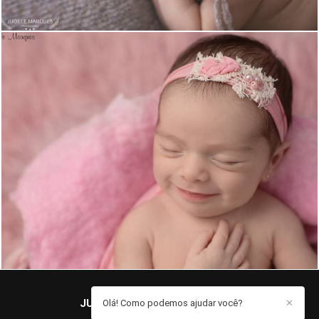
1470
122
JUCIELE MARQUES
/
CONTATO
Olá! Como podemos ajudar você?
✕