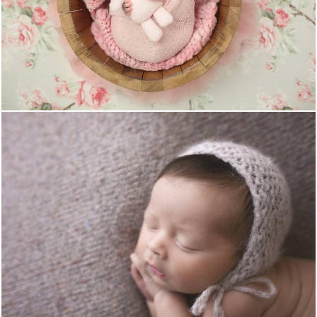
1280
22
805
0