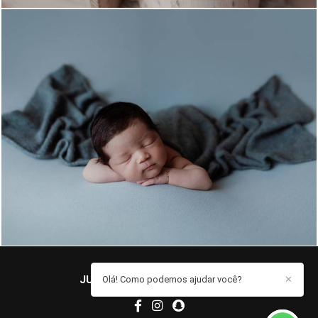
544
0
JUCIELE MARQUES
/
CONTATO
Olá! Como podemos ajudar você?
✕