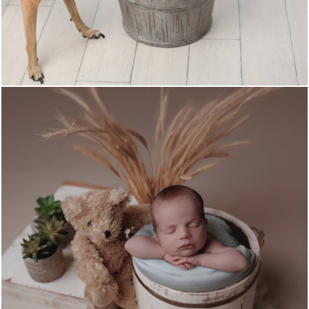
1310
13
690
1