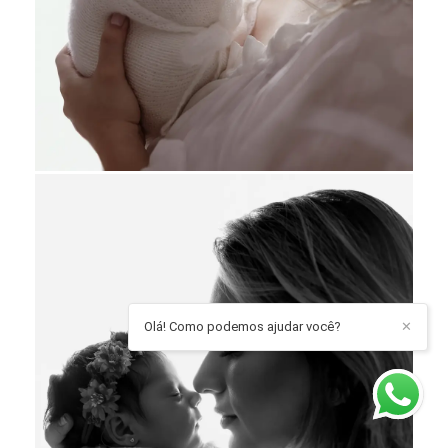
Olá! Como podemos ajudar você?
✕