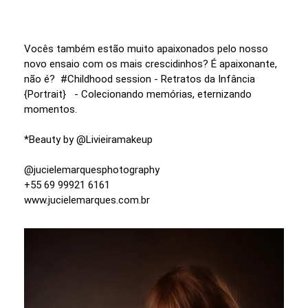
Vocês também estão muito apaixonados pelo nosso
novo ensaio com os mais crescidinhos? É apaixonante,
não é? #Childhood session - Retratos da Infância
{Portrait} - Colecionando memórias, eternizando
momentos.
*Beauty by @Livieiramakeup
@jucielemarquesphotography
+55 69 99921 6161
www.jucielemarques.com.br