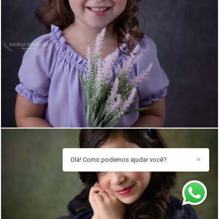
1473
29
Olá! Como podemos ajudar você?
✕