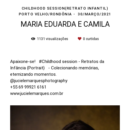
CHILDHOOD SESSION(RETRATO INFANTIL)
PORTO VELHO/RONDÔNIA
30/MARÇO/2021
MARIA EDUARDA E CAMILA
1131
visualizações
0
curtidas
Apaixone-se! #Childhood session - Retratos da
Infância {Portrait} - Colecionando memórias,
eternizando momentos.
@jucielemarquesphotography
+55 69 99921 6161
www.jucielemarques.com.br