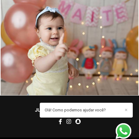
1071
0
JUCIELE MARQUES
/
CONTATO
Olá! Como podemos ajudar você?
✕