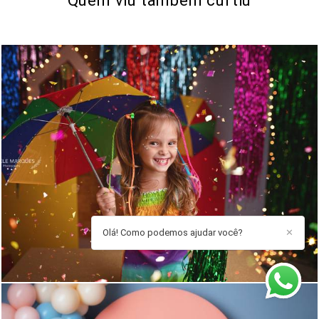
Quem viu também curtiu
705
0
Olá! Como podemos ajudar você?
✕