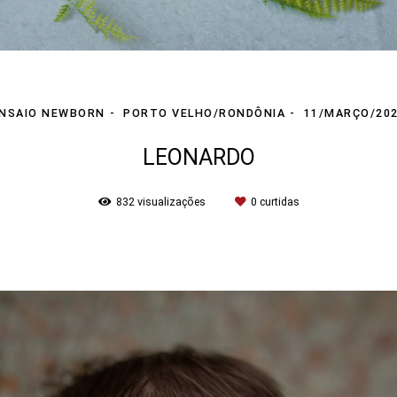
NSAIO NEWBORN
PORTO VELHO/RONDÔNIA
11/MARÇO/20
LEONARDO
832
visualizações
0
curtidas