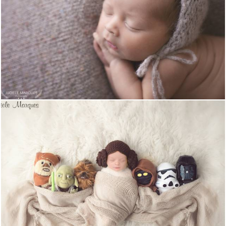
808
0
1345
0