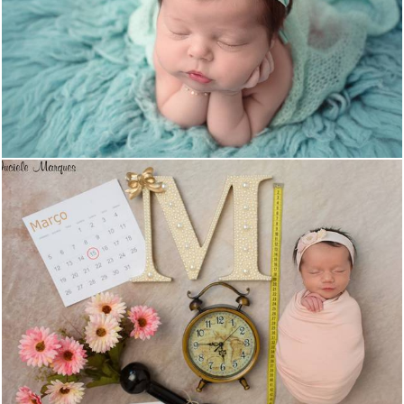
1445
11
1638
59