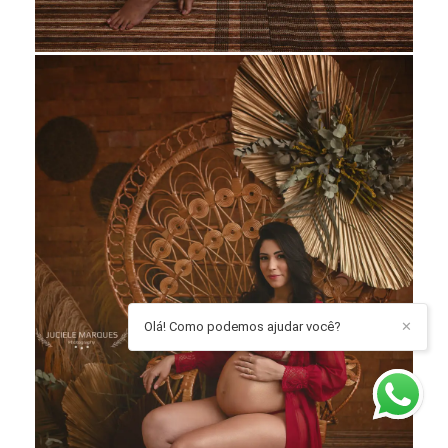
Olá! Como podemos ajudar você?
✕