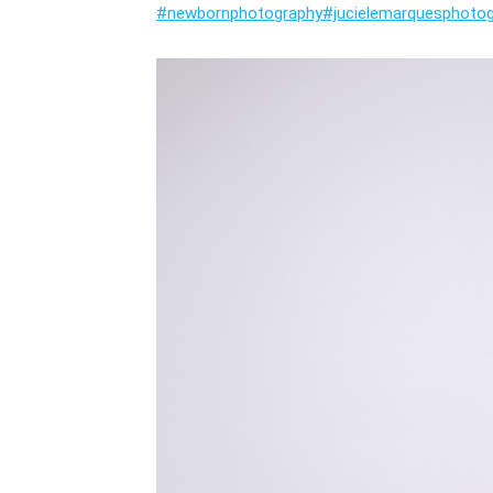
#newbornphotography
#jucielemarquesphoto