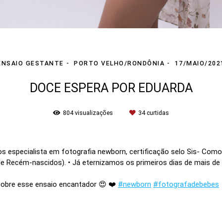
ENSAIO GESTANTE
PORTO VELHO/RONDÔNIA
17/MAIO/202
DOCE ESPERA POR EDUARDA
804
visualizações
34
curtidas
nos especialista em fotografia newborn, certificação selo Sis- C
e Recém-nascidos). • Já eternizamos os primeiros dias de mais de
sobre esse ensaio encantador 😍 ❤️
#newborn
#fotografadebebes