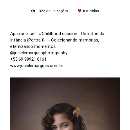
1322
visualizações
0
curtidas
Apaixone-se! #Childhood session - Retratos da
Infância {Portrait} - Colecionando memórias,
eternizando momentos.
@jucielemarquesphotography
+55 69 99921 6161
www.jucielemarques.com.br