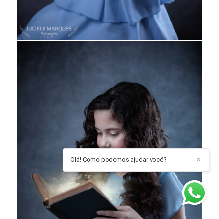
Olá! Como podemos ajudar você?
✕