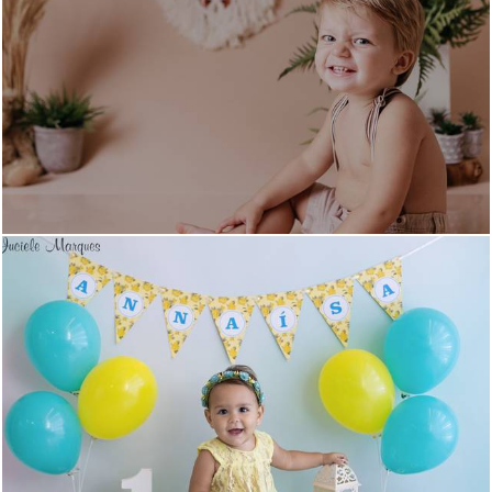
505
0
1192
0