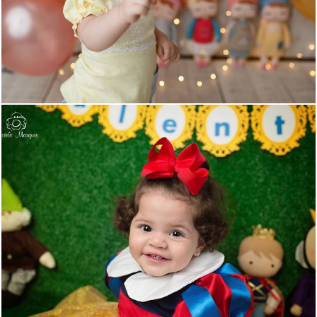
1070
0
1321
0