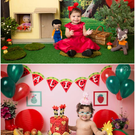
1189
0
1196
0