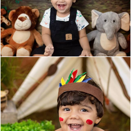
1325
4
1169
0