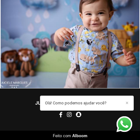
777
0
JUCIELE MARQUES
/
CONTATO
Olá! Como podemos ajudar você?
✕
Feito com
Alboom