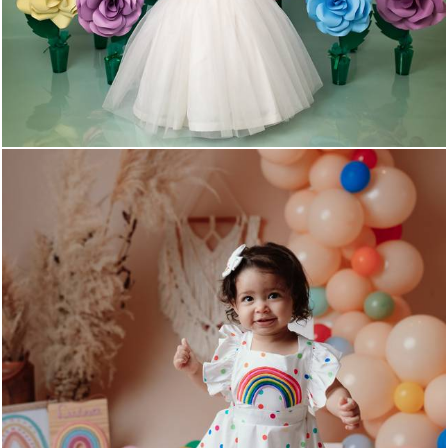
1199
0
503
0