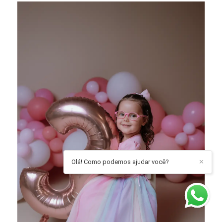
Olá! Como podemos ajudar você?
✕