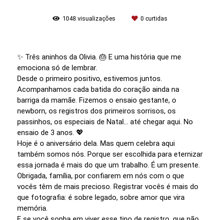
1048
visualizações
0
curtidas
✨ Três aninhos da Olivia. 🎂 E uma história que me
emociona só de lembrar.
Desde o primeiro positivo, estivemos juntos.
Acompanhamos cada batida do coração ainda na
barriga da mamãe. Fizemos o ensaio gestante, o
newborn, os registros dos primeiros sorrisos, os
passinhos, os especiais de Natal… até chegar aqui. No
ensaio de 3 anos. 💖
Hoje é o aniversário dela. Mas quem celebra aqui
também somos nós. Porque ser escolhida para eternizar
essa jornada é mais do que um trabalho. É um presente.
Obrigada, família, por confiarem em nós com o que
vocês têm de mais precioso. Registrar vocês é mais do
que fotografia: é sobre legado, sobre amor que vira
memória.
E se você sonha em viver esse tipo de registro, que não