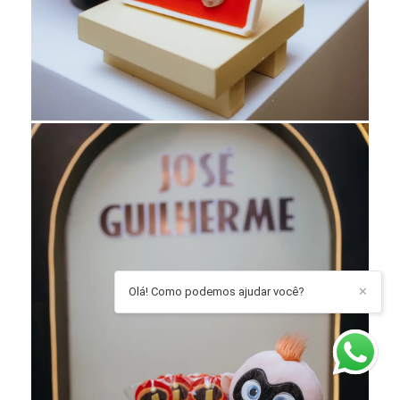
Olá! Como podemos ajudar você?
✕