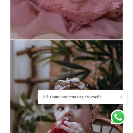
Olá! Como podemos ajudar você?
✕