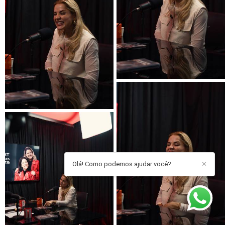
Olá! Como podemos ajudar você?
✕