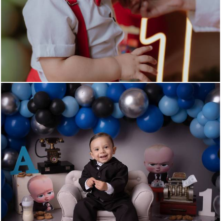
564
0
932
0